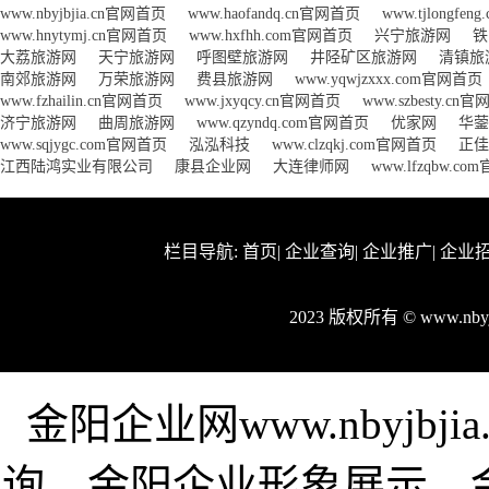
www.nbyjbjia.cn官网首页
www.haofandq.cn官网首页
www.tjlongfe
www.hnytymj.cn官网首页
www.hxfhh.com官网首页
兴宁旅游网
铁
大荔旅游网
天宁旅游网
呼图壁旅游网
井陉矿区旅游网
清镇旅
南郊旅游网
万荣旅游网
费县旅游网
www.yqwjzxxx.com官网首页
www.fzhailin.cn官网首页
www.jxyqcy.cn官网首页
www.szbesty.cn
济宁旅游网
曲周旅游网
www.qzyndq.com官网首页
优家网
华蓥
www.sqjygc.com官网首页
泓泓科技
www.clzqkj.com官网首页
正佳
江西陆鸿实业有限公司
康县企业网
大连律师网
www.lfzqbw.c
栏目导航:
首页
|
企业查询
|
企业推广
|
企业
2023 版权所有 © www.nb
金阳企业网www.nbyjb
询，金阳企业形象展示，