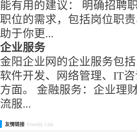
能有用的建议： 明确招聘
职位的需求，包括岗位职责
助于你更...
企业服务
金阳企业网的企业服务包括
软件开发、网络管理、IT
方面。 金融服务：企业理
流服...
友情链接
Friendly Link