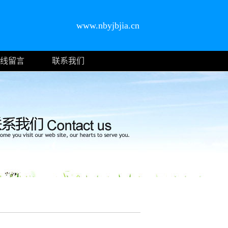
www.nbyjbjia.cn
线留言
联系我们