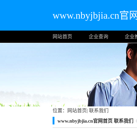
www.nbyjbjia.cn
网站首页
企业查询
企业
位置：
网站首页
|
联系我们
www.nbyjbjia.cn官网首页 联系我们
C